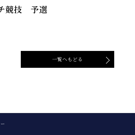
チ競技 予選
一覧へもどる
シー