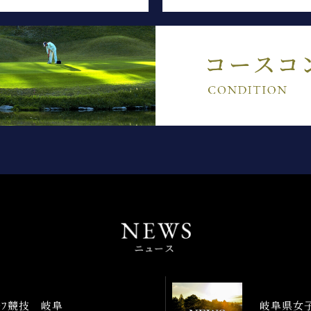
ﾞﾙﾌ競技 岐阜
岐阜県女