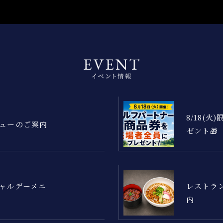
8/18(
ューのご案内
ゼント🎁
ャルデーメニ
レストラ
内