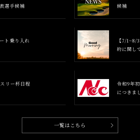
表選手候補
候補
ート乗り入れ
【7/1~8
約に関し
ンスリー杯日程
令和9年
につきま
一覧はこちら