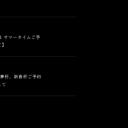
/31 サマータイムご予
て】
初夢杯、新春杯ご予約
して